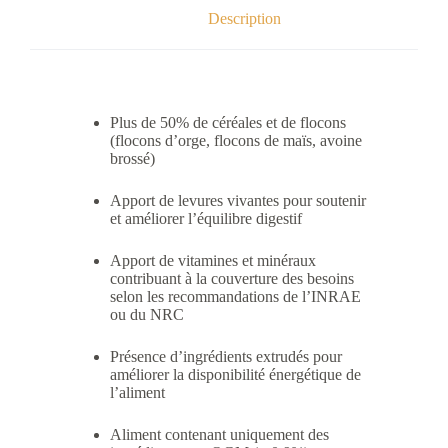
de sel pur et de l’eau propre à disposition.
Description
Les quantités doivent être ajustées en
fonction de plusieurs paramètres :
Activité, poids et état corporel du cheval.
Conditions climatiques et d’hébergement.
Type de fourrage, richesse et quantité
Plus de 50% de céréales et de flocons
journalière distribuée.
(flocons d’orge, flocons de maïs, avoine
brossé)
Distribuer idéalement en 3 repas (4 litres
maximum par repas)
Apport de levures vivantes pour soutenir
Ration : 2 à 5 kg/jour (4 à 11 L/jour environ)
et améliorer l’équilibre digestif
Foin : 7 à 10 kg/jour (fibre longue)
Apport de vitamines et minéraux
Demandez conseil à votre technicien pour
contribuant à la couverture des besoins
un rationnement individualisé de votre
selon les recommandations de l’INRAE
cheval
ou du NRC
Présence d’ingrédients extrudés pour
améliorer la disponibilité énergétique de
l’aliment
Aliment contenant uniquement des