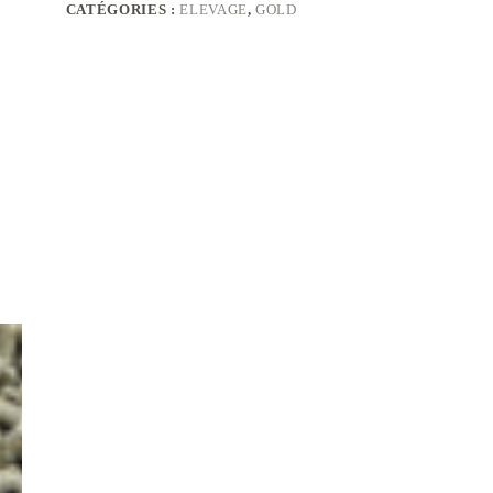
CATÉGORIES :
ELEVAGE
,
GOLD
Les recommandations sont données pour un c
pierre de sel pur et de l’eau propre à dispositi
en fonction de plusieurs paramètres :
Activité, poids et état corporel du cheval.
Conditions climatiques et d’hébergement.
Type de fourrage, richesse et quantité journalièr
Distribuer idéalement en 3 repas (4 litres maxi
Ration : cheval en croissance 2 à 4 kg/jour (3 à 
kg/ jour (6 à 10 litres) pendant les 6 sem
maximum)
Demandez conseil à votre technicien pour un 
cheval