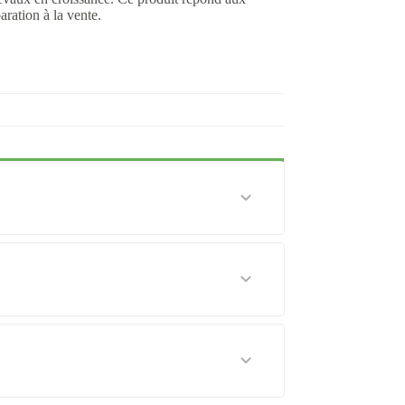
ration à la vente.
éshydratée 17 cheval, maïs, mélasse de
a, vitamines, minéraux, coques de soja