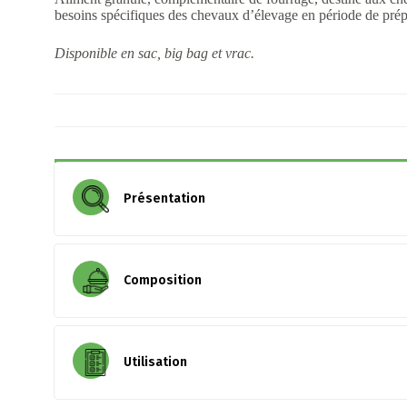
besoins spécifiques des chevaux d’élevage en période de prépa
Disponible en sac, big bag et vrac.
Présentation
Aspect : granulé 4,5 mm
Composition
Densité : 0,650 g/litre
Conditionnements : sac, big bag, vrac
Orge, tourteau de soja (OGM), avoine, luzerne d
Utilisation
cannes, graine de lin extrudées, huile de colz
(OGM), son de blé extrudé