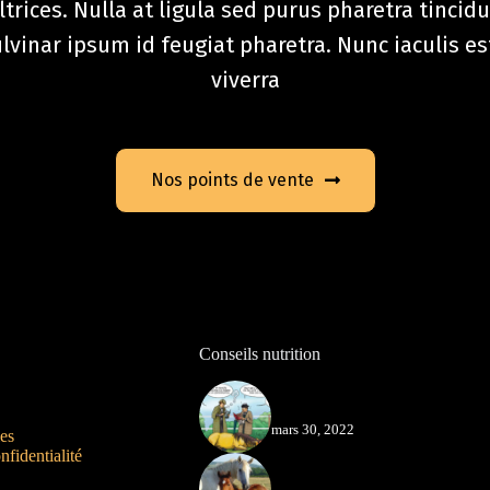
trices. Nulla at ligula sed purus pharetra tincidu
inar ipsum id feugiat pharetra. Nunc iaculis es
viverra
Nos points de vente
Conseils nutrition
Limiter les risques
mars 30, 2022
es
nfidentialité
Préparer les sevrages