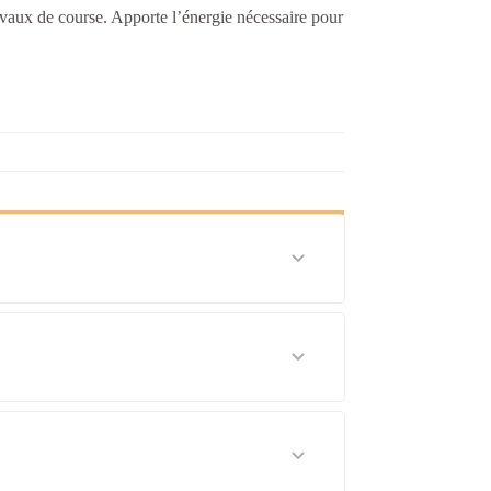
vaux de course. Apporte l’énergie nécessaire pour
ine, maïs, tourteau de colza, graine de
rudé, huile de colza, huile de lin