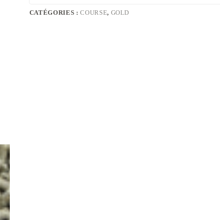
CATÉGORIES :
COURSE
,
GOLD
Les recommandations sont données pour un c
pierre de sel pur et de l’eau propre à dispositi
en fonction de plusieurs paramètres :
Activité, poids et état corporel du cheval.
Conditions climatiques et d’hébergement.
Type de fourrage, richesse et quantité journalièr
Distribuer idéalement en 3 repas (4 litres maxi
Ration : 3 à 5 kg/jour (4 à 8 L/jour environ)
Foin : 7 à 10 kg/jour (fibre longue)
Demandez conseil à votre technicien pour un 
cheval