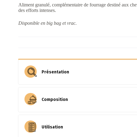
Aliment granulé, complémentaire de fourrage destiné aux che
des efforts intenses.
Disponible en big bag et vrac.
Présentation
Aspect : granulés 4,5 mm
Composition
Densité : 0,700 g/litre
Conditionnements : big bag, vrac
Orge, luzerne déshydratée 17 cheval (20,1%), avo
Utilisation
lin extrudées, vitamines, minéraux, son de blé ext