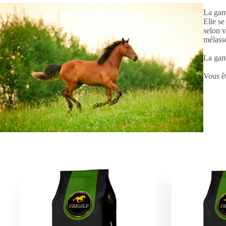
La gam
Elle se
selon v
mélasse
La gam
Vous êt