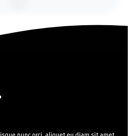
?
isque nunc orci, aliquet eu diam sit amet,